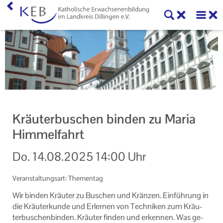
Home
KEB Dillingen
Willkommen
Mitglieder der KEB Dillingen
Kräuterbuschen binden zu Maria
Vorstand und Beirat der KEB Dillingen
Himmelfahrt
Veranstaltungen
Do.
14.08.2025
14:00 Uhr
Online-Veranstaltungen
Veranstaltungsart: Thementag
Eltern-Kind-Gruppen in der KEB Dillingen
Wir bin­den Kräu­ter zu Bu­schen und Krän­zen. Ein­füh­rung in
die Kräu­ter­kun­de und Er­ler­nen von Tech­ni­ken zum Kräu­
Veranstaltungen der KEB Dillingen
ter­bu­schen­bin­den. Kräu­ter fin­den und er­ken­nen. Was ge­