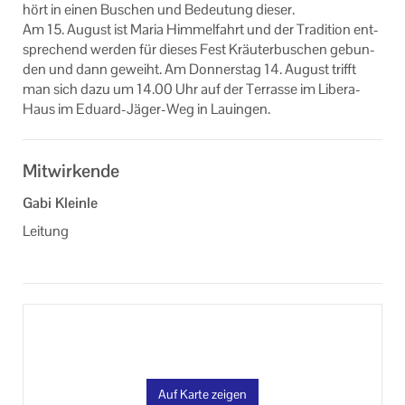
hört in einen Bu­schen und Be­deu­tung die­ser.
Formulare
Am 15. Au­gust ist Maria Him­mel­fahrt und der Tra­di­ti­on ent­
spre­chend wer­den für die­ses Fest Kräu­ter­bu­schen ge­bun­
Unser Auftrag
den und dann ge­weiht. Am Don­ners­tag 14. Au­gust trifft
man sich dazu um 14.00 Uhr auf der Ter­ras­se im Libera-​
Machen Sie mit!
Haus im Eduard-​Jäger-Weg in Lau­in­gen.
Ihr Kontakt zu uns
Mitwirkende
Impressum
Gabi Kleinle
Datenschutzerklärung
Leitung
Auf Karte zeigen