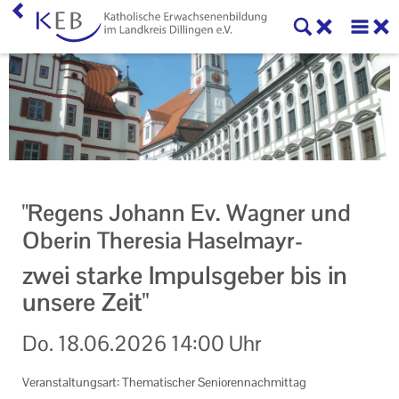
Home
KEB Dillingen
Willkommen
Mitglieder der KEB Dillingen
"Regens Johann Ev. Wagner und
Vorstand und Beirat der KEB Dillingen
Oberin Theresia Haselmayr-
Veranstaltungen
zwei starke Impulsgeber bis in
unsere Zeit"
Online-Veranstaltungen
Do.
18.06.2026
14:00 Uhr
Eltern-Kind-Gruppen in der KEB Dillingen
Veranstaltungen der KEB Dillingen
Veranstaltungsart: Thematischer Seniorennachmittag