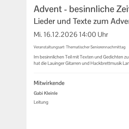
Advent - besinnliche Zei
Lieder und Texte zum Adve
Mi.
16.12.2026
14:00 Uhr
Veranstaltungsart: Thematischer Seniorennachmittag
Im be­sinn­li­chen Teil mit Tex­ten und Ge­dich­ten 
hat die Lau­in­ger Gi­tar­ren und Hack­brett­mu­sik La
Mitwirkende
Gabi Kleinle
Leitung