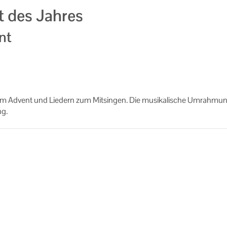
t des Jahres
nt
zum Ad­vent und Lie­dern zum Mit­sin­gen. Die mu­si­ka­li­sche Um­rah­mu
ng.