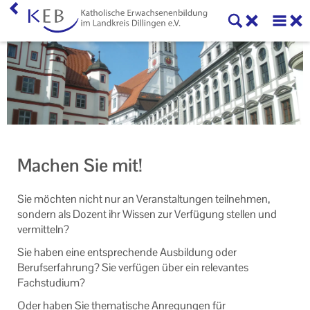
Home
KEB Dillingen
Unser Auftrag
Machen Sie mit!
Machen Sie mit!
Ihr Kontakt zu uns
Sie möchten nicht nur an Veranstaltungen teilnehmen,
Impressum
sondern als Dozent ihr Wissen zur Verfügung stellen und
vermitteln?
Datenschutzerklärung
Sie haben eine entsprechende Ausbildung oder
Berufserfahrung? Sie verfügen über ein relevantes
Fachstudium?
Oder haben Sie thematische Anregungen für