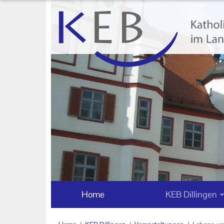
Home
KEB Dillingen
Willkommen
Mitglieder der KEB Dillingen
Vorstand und Beirat der KEB
Dillingen
Veranstaltungen
Online-Veranstaltungen
Home
KEB Dillingen
Eltern-Kind-Gruppen in der KEB
Dillingen