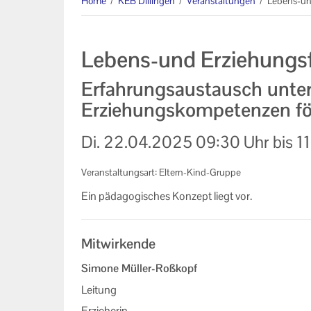
Home
/
KEB Dillingen
/
Veranstaltungen
/
Lebens-un
Veranstaltungen der KEB
Dillingen
Lebens-und Erziehungs
Formulare
Erfahrungsaustausch unter
Unser Auftrag
Erziehungskompetenzen fö
Machen Sie mit!
Di.
22.04.2025
09:30 Uhr
bis
1
Ihr Kontakt zu uns
Veranstaltungsart: Eltern-Kind-Gruppe
Impressum
Ein päd­ago­gi­sches Kon­zept liegt vor.
Datenschutzerklärung
Mitwirkende
Simone Müller-Roßkopf
Leitung
Erzieherin