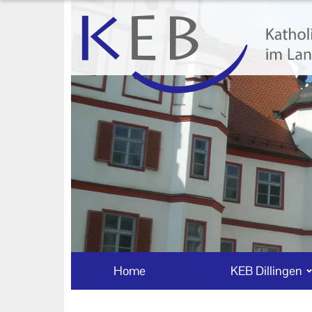
Home
KEB Dillingen
Unser Auftrag
Machen Sie mit!
Ihr Kontakt zu uns
Impressum
Datenschutzerklärung
Home
KEB Dillingen