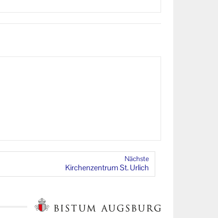
Nächste
Kir­chen­zen­trum St. Ur­lich