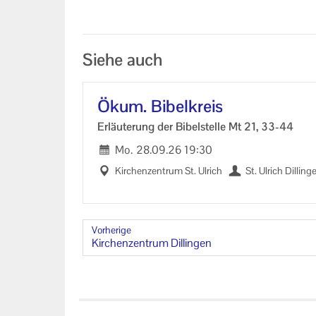
Siehe auch
Ökum. Bi­bel­kreis
Er­läu­te­rung der Bi­bel­stel­le Mt 21, 33-44
Mo.
28.09.26
19:30
Kir­chen­zen­trum St. Ul­rich
St. Ul­rich Dil­lin­g
Vorherige
Kir­chen­zen­trum Dil­lin­gen