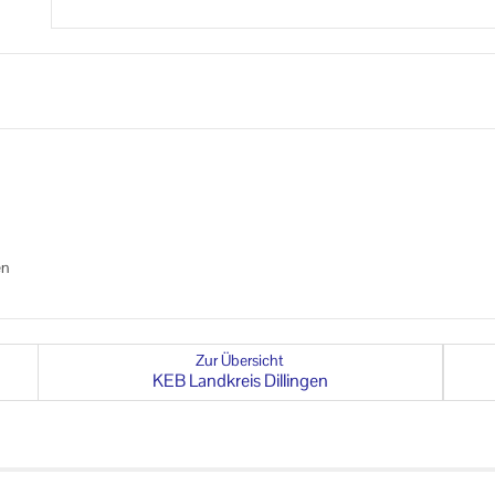
en
Zur Übersicht
KEB Land­kreis Dil­lin­gen